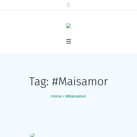
Tag: #Maisamor
Home
/
#Maisamor