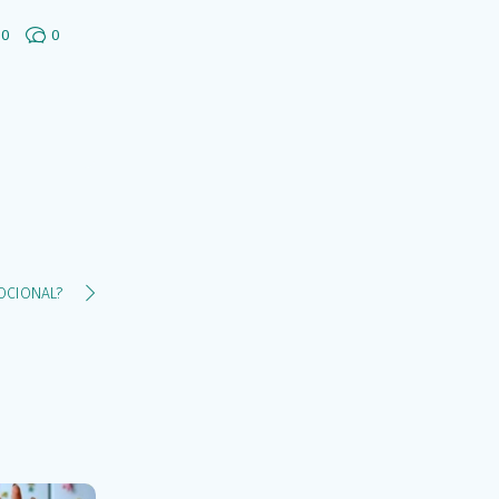
0
0
OCIONAL?