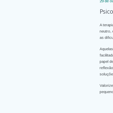
29 de o
Psic
A terap
neutro,
as difi
Aquelas
facilita
papel d
reflexão
soluçõe
Valoriz
pequeno