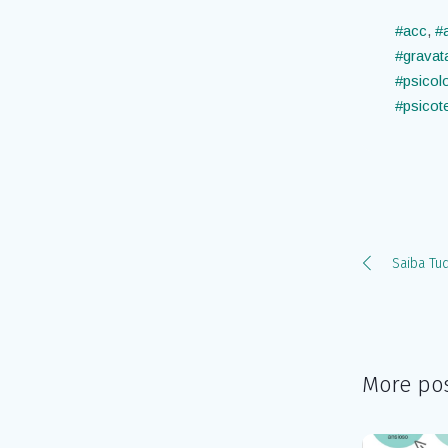
#acc
,
#
#gravat
#psicol
#psicote
Saiba Tu
More po