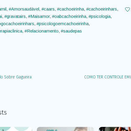
amil
,
#Amorsaudável
,
#caars
,
#cachoeirinha
,
#cachoeirinhars
,
ai
,
#gravatairs
,
#Maisamor
,
#oabcachoeirinha
,
#psicologia
,
ogocachoeirinhars
,
#psicologoemcachoeirinha
,
rapiaclinica
,
#Relacionamento
,
#saudepas
do Sobre Gagueira
COMO TER CONTROLE EM
sts