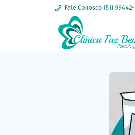
Fale Conosco (51) 99442-
Clínica Faz Bem - A sua clínica de P