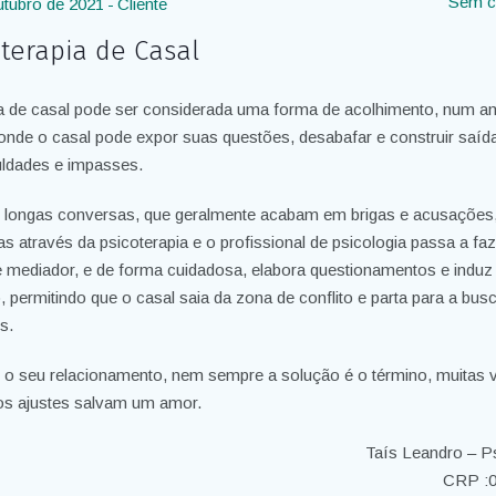
Sem c
utubro de 2021
Cliente
oterapia de Casal
ia de casal pode ser considerada uma forma de acolhimento, num a
 onde o casal pode expor suas questões, desabafar e construir saíd
culdades e impasses.
 longas conversas, que geralmente acabam em brigas e acusações
das através da psicoterapia e o profissional de psicologia passa a faz
e mediador, e de forma cuidadosa, elabora questionamentos e induz
, permitindo que o casal saia da zona de conflito e parta para a bus
s.
e o seu relacionamento, nem sempre a solução é o término, muitas 
s ajustes salvam um amor.
Taís Leandro – P
CRP :0