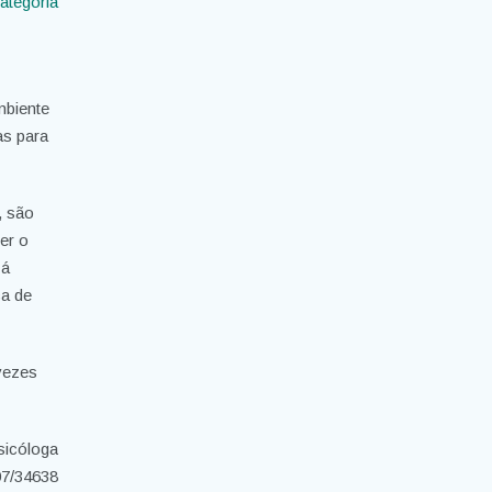
ategoria
mbiente
as para
, são
er o
 á
ca de
vezes
sicóloga
7/34638